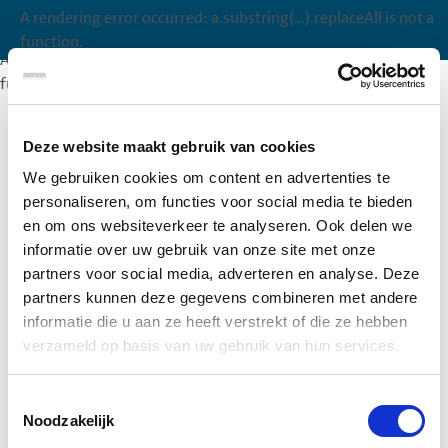
A rendering error occurred:
a.substring(...).replaceAll is not a
A rendering error occurred:
a.substring(...).replaceAll is not a
function
.
function
.
A rendering error occurred:
a.substring(...).replaceAll is not a
function
.
Deze website maakt gebruik van cookies
We gebruiken cookies om content en advertenties te
personaliseren, om functies voor social media te bieden
en om ons websiteverkeer te analyseren. Ook delen we
informatie over uw gebruik van onze site met onze
partners voor social media, adverteren en analyse. Deze
partners kunnen deze gegevens combineren met andere
informatie die u aan ze heeft verstrekt of die ze hebben
verzameld op basis van uw gebruik van hun services.
Toestemmingsselectie
Noodzakelijk