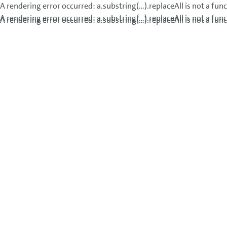
A rendering error occurred:
a.substring(...).replaceAll is not a fun
A rendering error occurred:
a.substring(...).replaceAll is not a fun
A rendering error occurred:
a.substring(...).replaceAll is not a fun